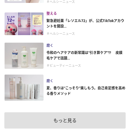
＃ヘルシーニュース
整える
緊急避妊薬「レソエル72」が、公式TikTokアカウ
ントを開設...
＃ヘルシーニュース
磨く
令和のヘアケアの新常識は“引き算ケア”!? 皮膜
毛ケアで話題...
＃ビューティーニュース
磨く
夏、香りは“こっそり”楽しもう。自己肯定感を高め
る香りメソッド
もっと見る