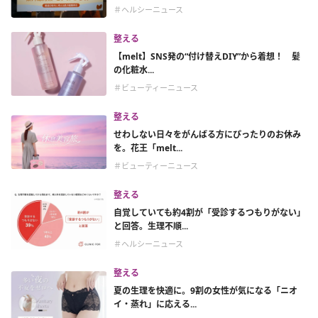
＃ヘルシーニュース
整える
【melt】SNS発の“付け替えDIY”から着想！ 髪
の化粧水...
＃ビューティーニュース
整える
せわしない日々をがんばる方にぴったりのお休み
を。花王「melt...
＃ビューティーニュース
整える
自覚していても約4割が「受診するつもりがない」
と回答。生理不順...
＃ヘルシーニュース
整える
夏の生理を快適に。9割の女性が気になる「ニオ
イ・蒸れ」に応える...