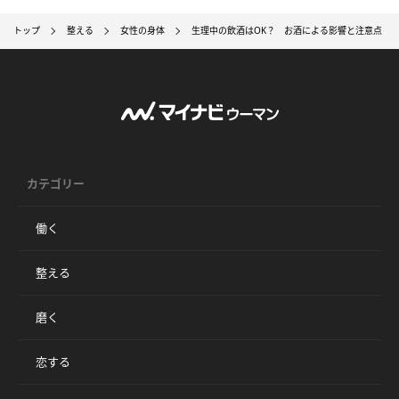
トップ
整える
女性の身体
生理中の飲酒はOK？ お酒による影響と注意点
カテゴリー
働く
整える
磨く
恋する