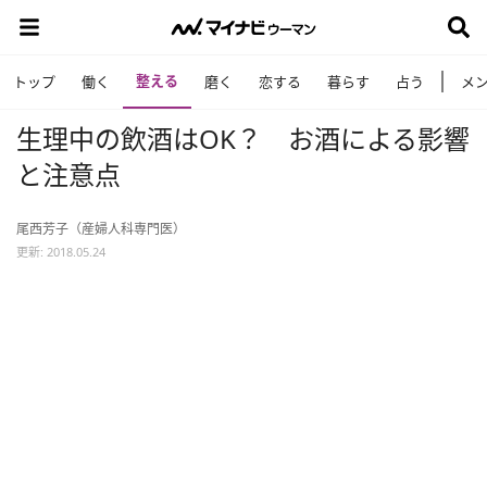
整える
トップ
働く
磨く
恋する
暮らす
占う
メ
生理中の飲酒はOK？ お酒による影響
と注意点
尾西芳子（産婦人科専門医）
更新: 2018.05.24