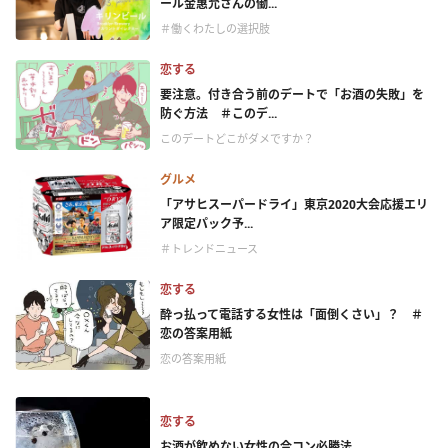
ール金惠允さんの働...
＃働くわたしの選択肢
恋する
要注意。付き合う前のデートで「お酒の失敗」を
防ぐ方法 ＃このデ...
このデートどこがダメですか？
グルメ
「アサヒスーパードライ」東京2020大会応援エリ
ア限定パック予...
＃トレンドニュース
恋する
酔っ払って電話する女性は「面倒くさい」？ ＃
恋の答案用紙
恋の答案用紙
恋する
お酒が飲めない女性の合コン必勝法