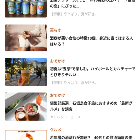
酒豪アラサー3人でビール10種飲み比べ！ 「最高
の夏」にぴった...
【特集】やっぱり、夏が好き。
暮らす
酒癖が悪い女性の特徴10個。身近に当てはまる人
はいる？
おでかけ
初夏は“五感”で楽しむ。ハイボールとカルチャーで
とびきりチルい...
【特集】やっぱり、夏が好き。
おでかけ
編集部厳選。石垣島女子旅におすすめの「最新グ
ルメ」を調査
＃トレンドニュース
グルメ
若年層の酒離れが加速!? 40代との飲酒頻度の差