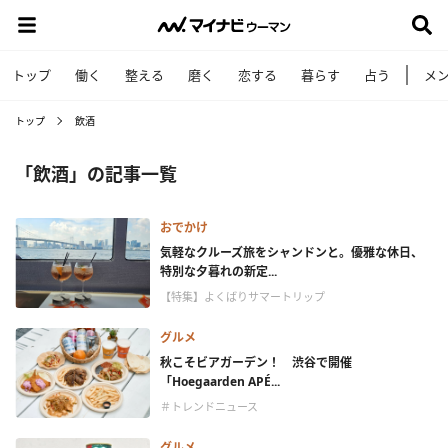
トップ
働く
整える
磨く
恋する
暮らす
占う
メ
トップ
飲酒
「飲酒」の記事一覧
おでかけ
気軽なクルーズ旅をシャンドンと。優雅な休日、
特別な夕暮れの新定...
【特集】よくばりサマートリップ
グルメ
秋こそビアガーデン！ 渋谷で開催
「Hoegaarden APÉ...
＃トレンドニュース
グルメ