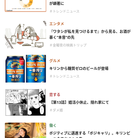
が顕著に
＃トレンドニュース
エンタメ
『ワタシが私を見つけるまで』から見る、お酒が
暴く“本音”の先
＃金曜夜の映画トリップ
グルメ
キリンから糖質ゼロのビールが登場
＃トレンドニュース
恋する
【第13話】婚活小休止、隠れ家にて
＃ダメ婚
働く
ポジティブに邁進する「ポジキャリ」。キリンビ