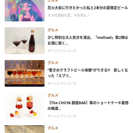
グルメ
花火大会に行きたかった私と2本分の夏限定ビール
＃20代最後の夏、何を飲む？
グルメ
少し特別な大人気分を演出。「mellowl」第2弾は
お酒に弱く...
＃トレンドニュース
グルメ
“驚きのクラフトビール体験”ができる!? 新しくな
った「スプリ...
＃トレンドニュース
グルメ
【The CHOYA 銀座BAR】苺のショートケーキ着想
の梅酒...
＃トレンドニュース
グルメ