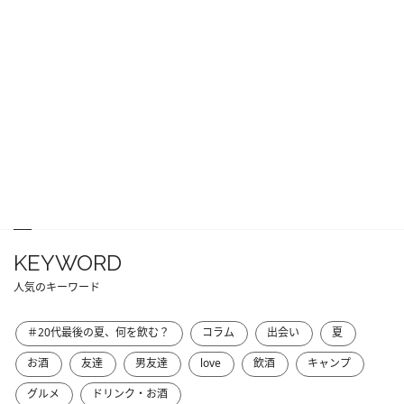
KEYWORD
人気のキーワード
＃20代最後の夏、何を飲む？
コラム
出会い
夏
お酒
友達
男友達
love
飲酒
キャンプ
グルメ
ドリンク・お酒