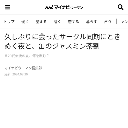
トップ
働く
整える
磨く
恋する
暮らす
占う
メ
久しぶりに会ったサークル同期にとき
めく夜と、缶のジャスミン茶割
＃20代最後の夏、何を飲む？
マイナビウーマン編集部
更新: 2024.08.30