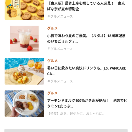
【東京駅】帰省土産を探している人必見！ 東京
ばな奈が夏の特別企...
＃グルメニュース
グルメ
小樽で味わう夏のご褒美。【ルタオ】18周年記念
のいちごミルクテ...
＃グルメニュース
グルメ
暑い日に飲みたい爽快ドリンクも。J.S. PANCAKE
CA...
＃グルメニュース
グルメ
アーモンドミルク100％かき氷が絶品！ 池袋でビ
タミンEたっぷ...
【特集】夏を、軽やかに、おしゃれに。