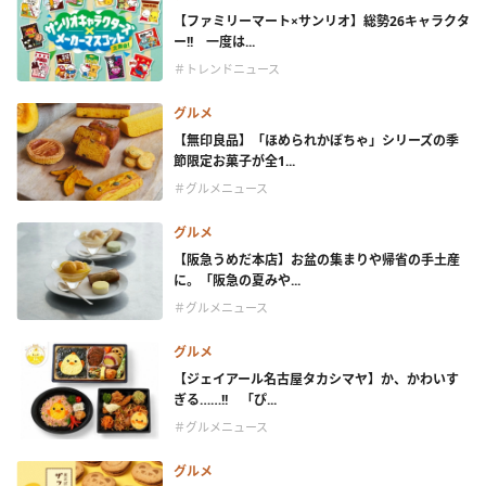
【ファミリーマート×サンリオ】総勢26キャラクタ
ー!! 一度は...
＃トレンドニュース
グルメ
【無印良品】「ほめられかぼちゃ」シリーズの季
節限定お菓子が全1...
＃グルメニュース
グルメ
【阪急うめだ本店】お盆の集まりや帰省の手土産
に。「阪急の夏みや...
＃グルメニュース
グルメ
【ジェイアール名古屋タカシマヤ】か、かわいす
ぎる……!! 「ぴ...
＃グルメニュース
グルメ