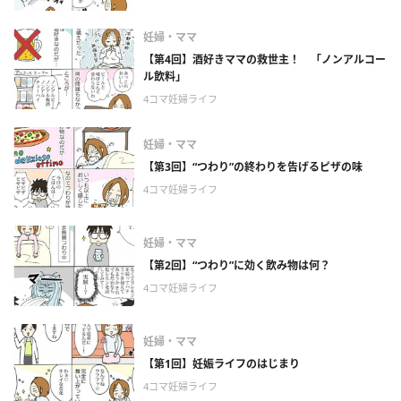
妊婦・ママ
【第4回】酒好きママの救世主！ 「ノンアルコー
ル飲料」
4コマ妊婦ライフ
妊婦・ママ
【第3回】“つわり”の終わりを告げるピザの味
4コマ妊婦ライフ
妊婦・ママ
【第2回】“つわり”に効く飲み物は何？
4コマ妊婦ライフ
妊婦・ママ
【第1回】妊娠ライフのはじまり
4コマ妊婦ライフ