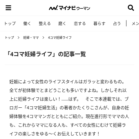
トップ
働く
整える
磨く
恋する
暮らす
占う
メ
トップ
妊婦・ママ
4コマ妊婦ライフ
「4コマ妊婦ライフ」の記事一覧
妊娠によって女性のライフスタイルはガラッと変わるもの。
全てが初体験でとまどうことも多いですよね。しかしそれ以
上に妊婦ライフは楽しい！……はず。 そこで本連載では、ブ
ロガー「4コマ妊婦生活」の著者かたくりこさんが、自身の妊
婦体験を4コママンガとともにご紹介。現在進行形でママの人
も、これからママになる人も、すべての女性にむけて妊婦ラ
イフの楽しさをゆる～くお伝えしていきます！