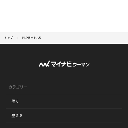
トップ
＃LINEバトル5
カテゴリー
働く
整える