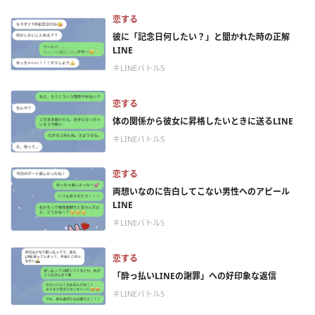
恋する
彼に「記念日何したい？」と聞かれた時の正解
LINE
＃LINEバトル5
恋する
体の関係から彼女に昇格したいときに送るLINE
＃LINEバトル5
恋する
両想いなのに告白してこない男性へのアピール
LINE
＃LINEバトル5
恋する
「酔っ払いLINEの謝罪」への好印象な返信
＃LINEバトル5