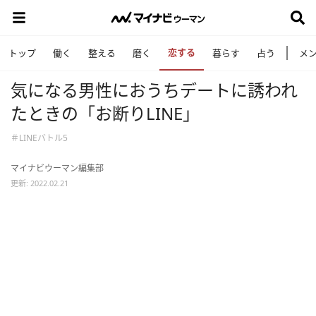
恋する
トップ
働く
整える
磨く
暮らす
占う
メ
気になる男性におうちデートに誘われ
たときの「お断りLINE」
＃LINEバトル5
マイナビウーマン編集部
更新: 2022.02.21