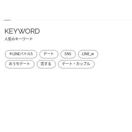
KEYWORD
人気のキーワード
＃LINEバトル5
デート
SNS
LINE_w
おうちデート
恋する
デート・カップル