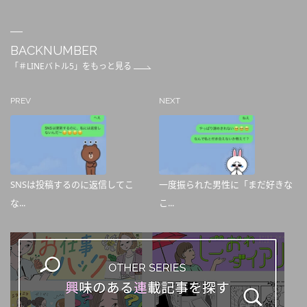
BACKNUMBER
「＃LINEバトル5」をもっと見る
PREV
NEXT
SNSは投稿するのに返信してこ
一度振られた男性に「まだ好きな
な...
こ...