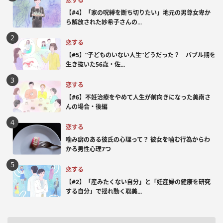
恋する
【#4】「家の呪縛を断ち切りたい」地元の男尊女卑か
ら解放された紗希子さんの...
恋する
【#5】“子どものいない人生”どうだった？ バブル期を
生き抜いた56歳・佐...
恋する
【#6】不妊治療をやめて人生が前向きになった美南さ
んの場合・後編
恋する
噛み癖のある彼氏の心理って？ 彼女を噛む行為からわ
かる男性心理7つ
恋する
【#2】「産みたくない自分」と「妊産婦の健康を研究
する自分」で揺れ動く聡美...