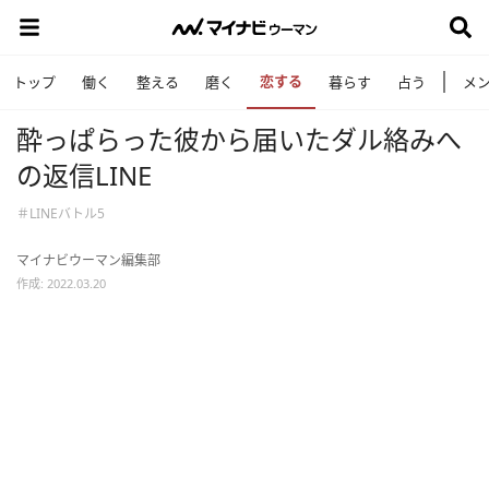
恋する
トップ
働く
整える
磨く
暮らす
占う
メ
酔っぱらった彼から届いたダル絡みへ
の返信LINE
＃LINEバトル5
マイナビウーマン編集部
作成: 2022.03.20