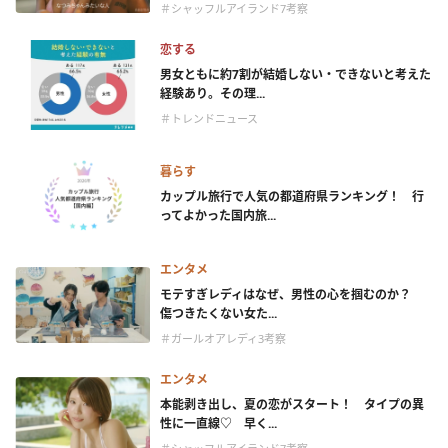
＃シャッフルアイランド7考察
恋する
男女ともに約7割が結婚しない・できないと考えた
経験あり。その理...
＃トレンドニュース
暮らす
カップル旅行で人気の都道府県ランキング！ 行
ってよかった国内旅...
エンタメ
モテすぎレディはなぜ、男性の心を掴むのか？
傷つきたくない女た...
＃ガールオアレディ3考察
エンタメ
本能剥き出し、夏の恋がスタート！ タイプの異
性に一直線♡ 早く...