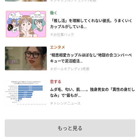
＃シャッフルアイランド7考察
働く
「推し活」を理解してくれない彼氏。うまくいく
カップルがしている...
＃お仕事ハック
エンタメ
“相思相愛カップルほぼなし”地獄の合コンバーベ
キューで泥沼婚活...
＃ガールオアレディ3考察
恋する
ムダ毛、匂い、肌……。独身男女の「異性の身だし
なみ」で“最もが...
＃トレンドニュース
もっと見る