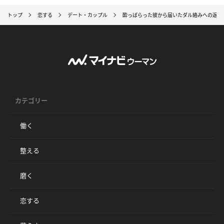
トップ
恋する
デート・カップル
酔っぱらった彼から届いたダル絡みへの返信L
カテゴリー
働く
整える
磨く
恋する