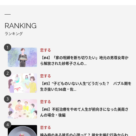
RANKING
ランキング
恋する
【#4】「家の呪縛を断ち切りたい」地元の男尊女卑か
ら解放された紗希子さんの...
恋する
【#5】“子どものいない人生”どうだった？ バブル期を
生き抜いた56歳・佐...
恋する
【#6】不妊治療をやめて人生が前向きになった美南さ
んの場合・後編
恋する
噛み癖のある彼氏の心理って？ 彼女を噛む行為からわ