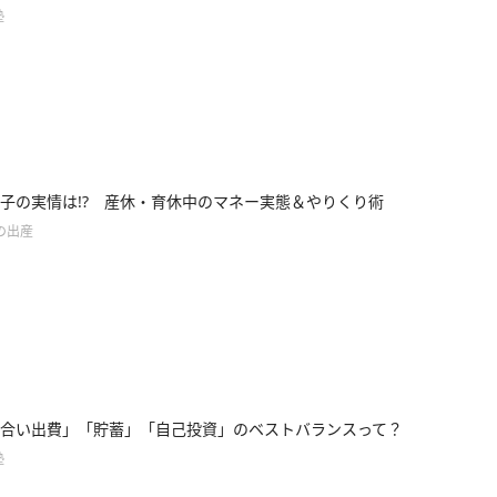
塾
子の実情は!? 産休・育休中のマネー実態＆やりくり術
の出産
合い出費」「貯蓄」「自己投資」のベストバランスって？
塾