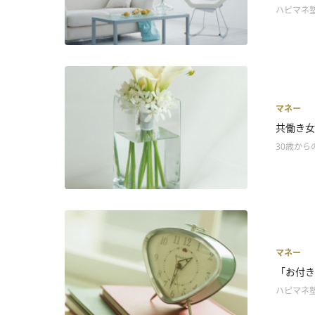
ハピマネ
マネー
共働き女
30歳から
マネー
「お付き
ハピマネ