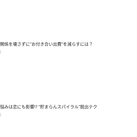
関係を壊さずに“お付き合い出費”を減らすには？
塾
悩みは恋にも影響!? “貯まらんスパイラル”脱出テク
塾