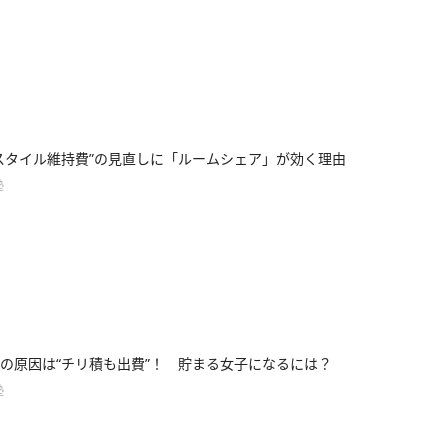
スタイル維持費”の見直しに「ルームシェア」が効く理由
塾
の原因は“チリ積も出費”！ 貯まる女子になるには？
塾