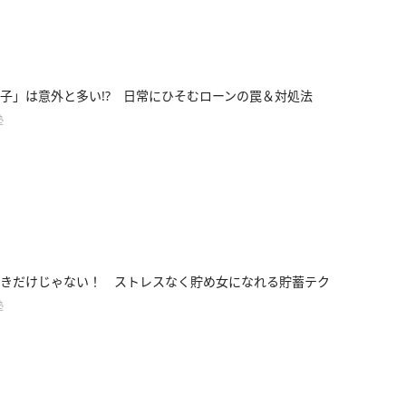
子」は意外と多い!? 日常にひそむローンの罠＆対処法
塾
きだけじゃない！ ストレスなく貯め女になれる貯蓄テク
塾