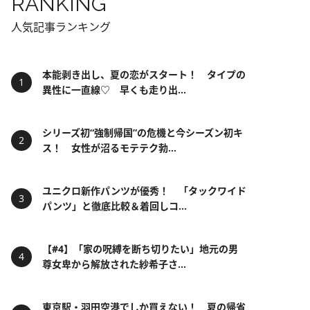
RANKING
人気記事ランキング
本能剥き出し、夏の恋がスタート！ タイプの
異性に一直線♡ 早くも走り出...
シリーズ初“強制帰国”の危機と今シーズン初キ
ス！ 女性が沼るモテテク勃...
ユニクロ新作パンツが優秀！ 「タックワイド
パンツ」と徹底比較＆着回しコ...
【#4】「家の呪縛を断ち切りたい」地元の男
尊女卑から解放された紗希子さ...
東京駅・羽田空港でしか買えない！ 夏の帰省