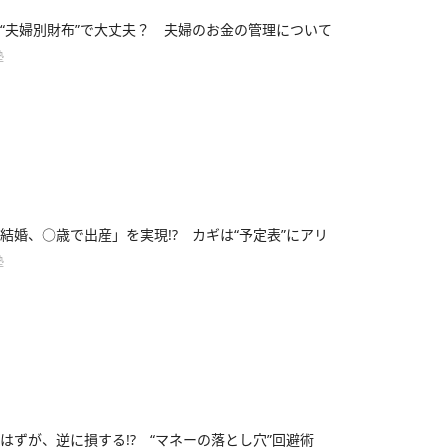
“夫婦別財布”で大丈夫？ 夫婦のお金の管理について
塾
結婚、○歳で出産」を実現!? カギは“予定表”にアリ
塾
はずが、逆に損する!? “マネーの落とし穴”回避術