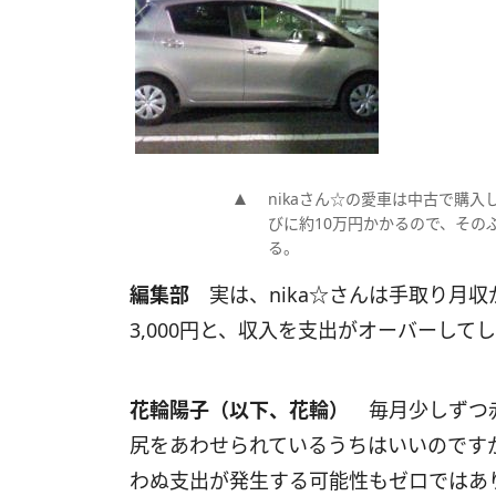
nikaさん☆の愛車は中古で購
びに約10万円かかるので、その
る。
編集部
実は、nika☆さんは手取り月収
3,000円と、収入を支出がオーバーして
花輪陽子（以下、花輪）
毎月少しずつ赤
尻をあわせられているうちはいいのです
わぬ支出が発生する可能性もゼロではあ