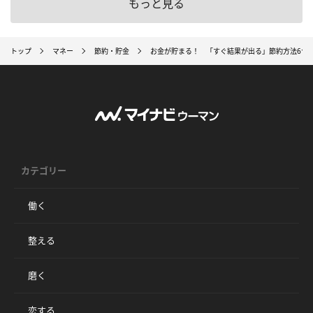
もっと見る
トップ
マネー
節約・貯金
お金が貯まる！ 「すぐ結果が出る」節約方法6つ
カテゴリー
働く
整える
磨く
恋する