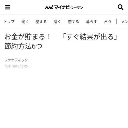
トップ
働く
整える
磨く
恋する
暮らす
占う
メ
お金が貯まる！ 「すぐ結果が出る」
節約方法6つ
ファナティック
作成: 2016.12.05