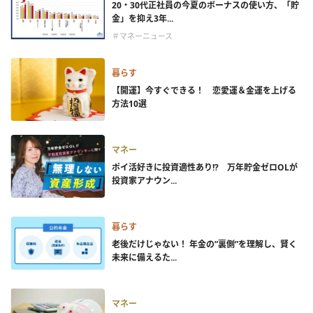
20・30代正社員の今夏のボーナスの使い方、「貯
金」を抑え3年...
＃マネーニュース
暮らす
【開運】今すぐできる！ 恋愛運＆金運を上げる
方法10選
マネー
ポイ活好きに投資適性あり!? 万年貯金ゼロOLが
投資家アナウン...
暮らす
老後だけじゃない！ 年金の”裏側”を理解し、賢く
未来に備えるた...
マネー