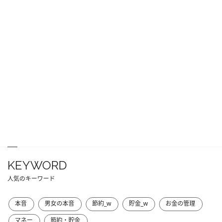
KEYWORD
人気のキーワード
本音
男女の本音
節約_w
貯金_w
お金の管理
マネー
節約・貯金