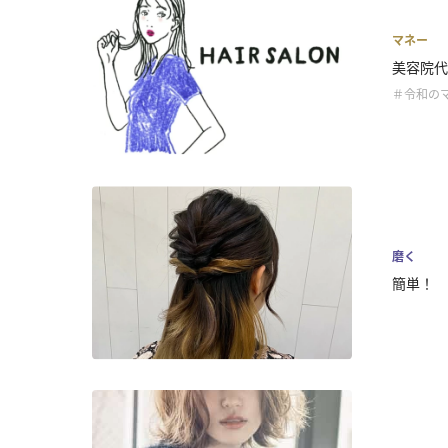
マネー
美容院代
＃令和の
磨く
簡単！ 