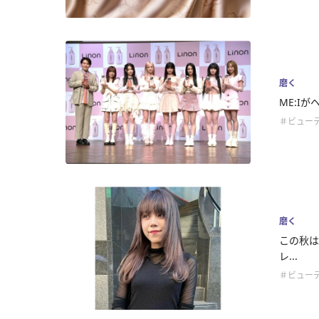
磨く
ME:I
＃ビュー
磨く
この秋は
レ...
＃ビュー