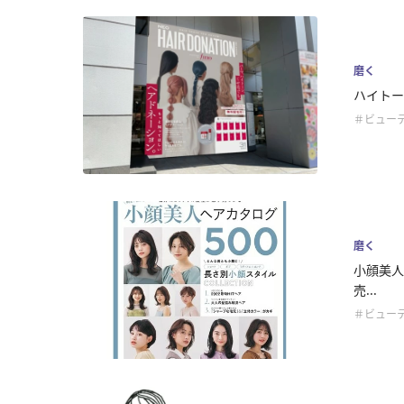
磨く
ハイトー
＃ビュー
磨く
小顔美人
売...
＃ビュー