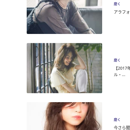
磨く
アラフォ
磨く
【201
ル・...
磨く
今さら聞