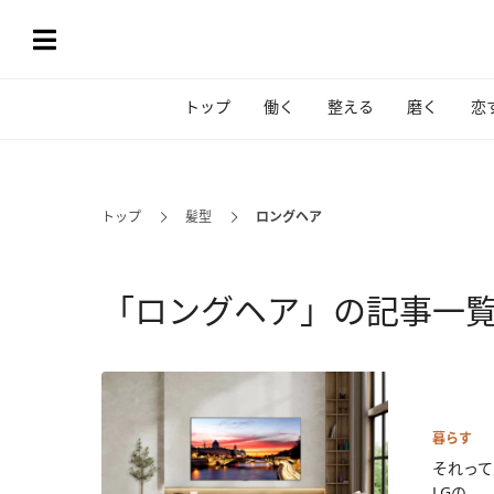
トップ
働く
整える
磨く
恋
トップ
髪型
ロングヘア
「ロングヘア」の記事一
暮らす
それって
LGの...