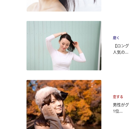
磨く
【ロング
人気の...
恋する
男性がグ
1位...