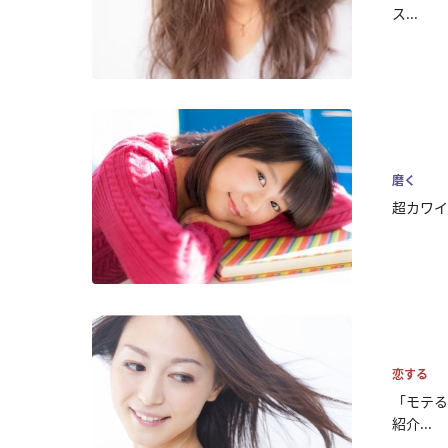
ス...
磨く
超カワイ
恋する
「モテる
紹介...