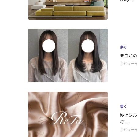
磨く
まさかの
＃ビュー
磨く
極上シル
キ...
＃ビュー