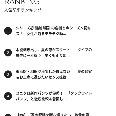
RANKING
人気記事ランキング
シリーズ初“強制帰国”の危機と今シーズン初キ
ス！ 女性が沼るモテテク勃...
本能剥き出し、夏の恋がスタート！ タイプの
異性に一直線♡ 早くも走り出...
東京駅・羽田空港でしか買えない！ 夏の帰省
＆お土産に選びたいセンス抜群...
ユニクロ新作パンツが優秀！ 「タックワイド
パンツ」と徹底比較＆着回しコ...
【#4】「家の呪縛を断ち切りたい」地元の男