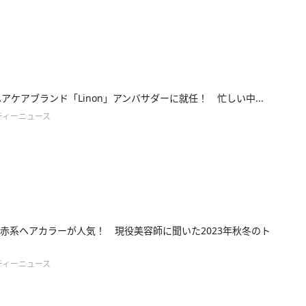
がヘアケアブランド「Linon」アンバサダーに就任！ 忙しい中...
ティーニュース
赤系ヘアカラーが人気！ 現役美容師に聞いた2023年秋冬のト
ティーニュース