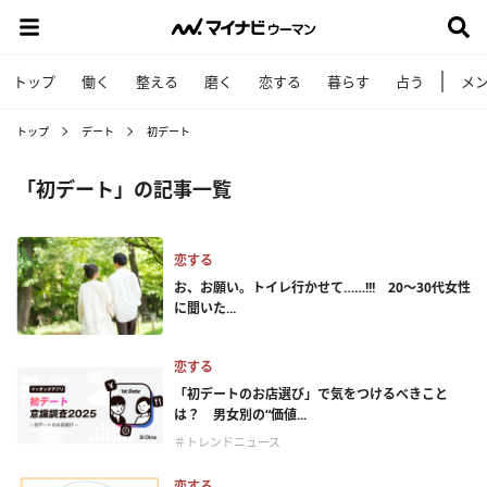
トップ
働く
整える
磨く
恋する
暮らす
占う
メ
トップ
デート
初デート
「初デート」の記事一覧
恋する
お、お願い。トイレ行かせて……!!! 20～30代女性
に聞いた...
恋する
「初デートのお店選び」で気をつけるべきこと
は？ 男女別の“価値...
＃トレンドニュース
恋する