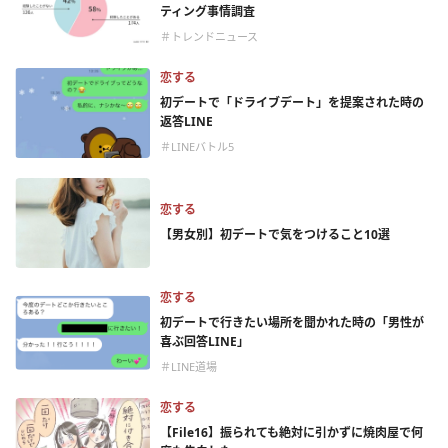
ティング事情調査
＃トレンドニュース
恋する
初デートで「ドライブデート」を提案された時の
返答LINE
＃LINEバトル5
恋する
【男女別】初デートで気をつけること10選
恋する
初デートで行きたい場所を聞かれた時の「男性が
喜ぶ回答LINE」
＃LINE道場
恋する
【File16】振られても絶対に引かずに焼肉屋で何