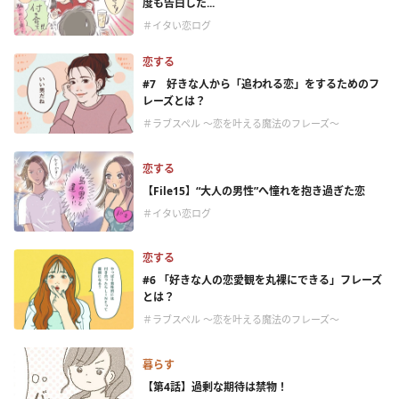
度も告白した...
＃イタい恋ログ
恋する
#7 好きな人から「追われる恋」をするためのフ
レーズとは？
＃ラブスペル ～恋を叶える魔法のフレーズ～
恋する
【File15】“大人の男性”へ憧れを抱き過ぎた恋
＃イタい恋ログ
恋する
#6 「好きな人の恋愛観を丸裸にできる」フレーズ
とは？
＃ラブスペル ～恋を叶える魔法のフレーズ～
暮らす
【第4話】過剰な期待は禁物！