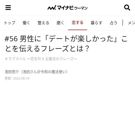
恋する
トップ
働く
整える
磨く
暮らす
占う
メ
#56 男性に「デートが楽しかった」こ
とを伝えるフレーズとは？
＃ラブスペル ～恋を叶える魔法のフレーズ～
浅田悠介（浅田さん＠令和の魔法使い）
更新: 2022.08.19