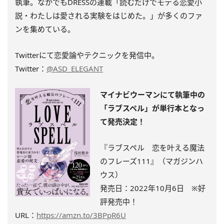
執筆。
なかでもDRESSの連載「読むだけでモテる恋愛小
説・
わたしは愛される実験をはじめた。」
が多くのファ
ンを集めている。
Twitterにて恋愛論やテクニックを発信中。
Twitter：
@ASD_ELEGANT
マイナビウーマンにて執筆中の
「ラブスペル」が単行本となっ
て発売決定！
『ラブスペル 恋を叶える魔法
のフレーズ111』（マガジンハ
ウス）
発売日：2022年10月6日 ※
好
評発売中
！
URL：
https://amzn.to/3BPpR6U