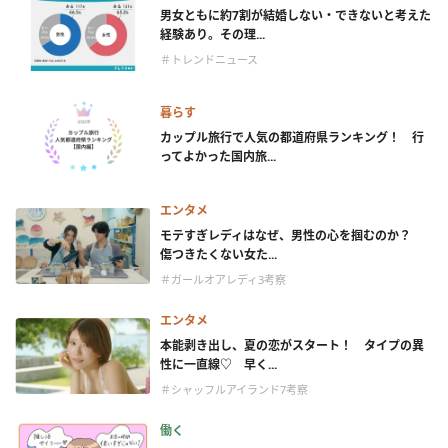
男女ともに約7割が結婚しない・できないと考えた
経験あり。その理...
＃トレンドニュース
暮らす
カップル旅行で人気の都道府県ランキング！ 行
ってよかった国内旅...
エンタメ
モテすぎレディはなぜ、男性の心を掴むのか？
傷つきたくない女た...
＃ガールオアレディ3考察
エンタメ
本能剥き出し、夏の恋がスタート！ タイプの異
性に一直線♡ 早く...
＃シャッフルアイランド7考察
働く