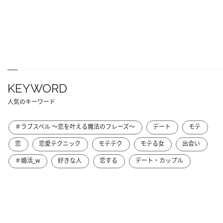
KEYWORD
人気のキーワード
＃ラブスペル ～恋を叶える魔法のフレーズ～
デート
モテ
恋
恋愛テクニック
モテテク
モテる女
出会い
＃婚活_w
好きな人
恋する
デート・カップル