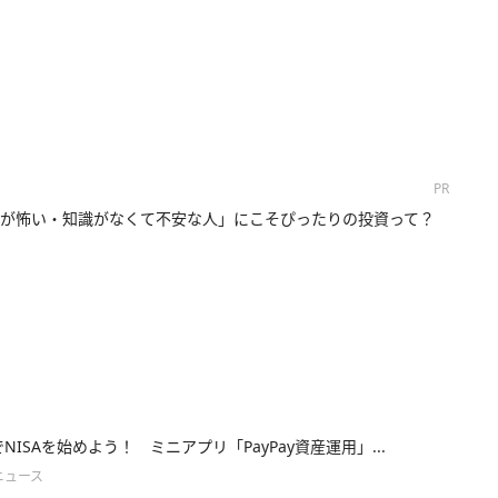
PR
が怖い・知識がなくて不安な人」にこそぴったりの投資って？
yでNISAを始めよう！ ミニアプリ「PayPay資産運用」...
ニュース