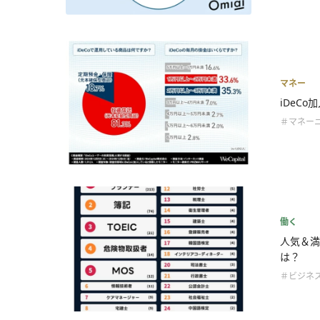
マネー
iDeC
＃マネー
働く
人気＆満
は？
＃ビジネ