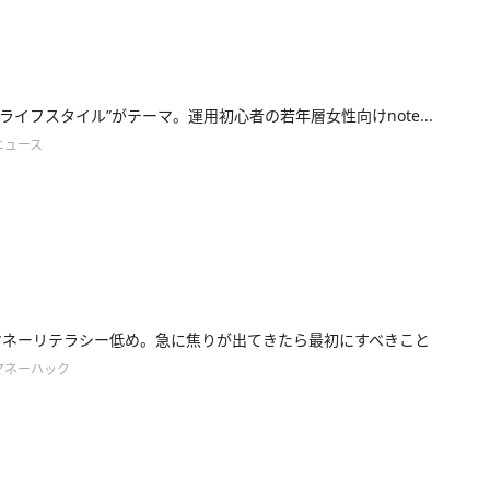
×ライフスタイル”がテーマ。運用初心者の若年層女性向けnote...
ニュース
マネーリテラシー低め。急に焦りが出てきたら最初にすべきこと
マネーハック