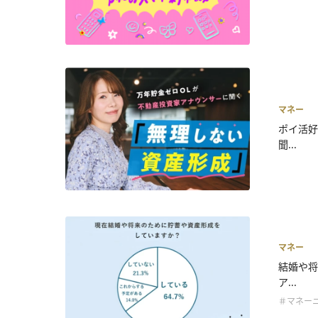
マネー
ポイ活好
聞...
マネー
結婚や将
ア...
＃マネー