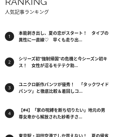
RANKING
人気記事ランキング
本能剥き出し、夏の恋がスタート！ タイプの
異性に一直線♡ 早くも走り出...
シリーズ初“強制帰国”の危機と今シーズン初キ
ス！ 女性が沼るモテテク勃...
ユニクロ新作パンツが優秀！ 「タックワイド
パンツ」と徹底比較＆着回しコ...
【#4】「家の呪縛を断ち切りたい」地元の男
尊女卑から解放された紗希子さ...
東京駅・羽田空港でしか買えない！ 夏の帰省