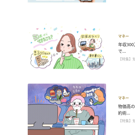
マネー
年収30
で...
【特集】
マネー
物価高の
約術...
【特集】