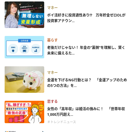
マネー
ポイ活好きに投資適性あり!? 万年貯金ゼロOLが
投資家アナウン...
暮らす
老後だけじゃない！ 年金の”裏側”を理解し、賢く
未来に備えるた...
マネー
金運を下げるNG行動とは？ 「金運アップのため
の5つの方法」を...
恋する
女性の「高年収」は婚活の強みに！ 「世帯年収
1,000万円超え...
＃トレンドニュース