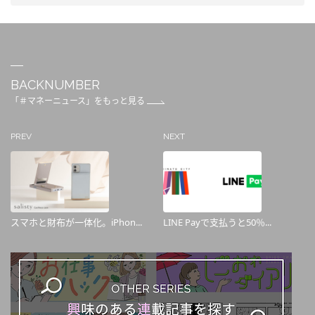
BACKNUMBER
「＃マネーニュース」をもっと見る
PREV
NEXT
スマホと財布が一体化。iPhon...
LINE Payで支払うと50％...