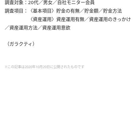
調査対象：20代／男女／自社モニター会員
調査項目：〈基本項目〉貯金の有無／貯金額／貯金方法
〈資産運用〉資産運用有無／資産運用のきっかけ
／資産運用方法／
資産運用意欲
（ガラクティ）
※この記事は2020年10月20日に公開されたものです