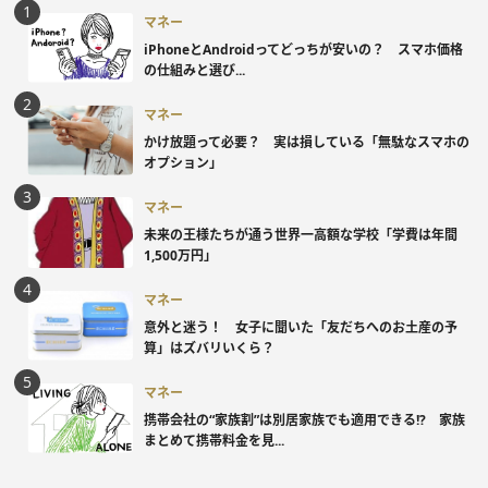
マネー
iPhoneとAndroidってどっちが安いの？ スマホ価格
の仕組みと選び...
マネー
かけ放題って必要？ 実は損している「無駄なスマホの
オプション」
マネー
未来の王様たちが通う世界一高額な学校「学費は年間
1,500万円」
マネー
意外と迷う！ 女子に聞いた「友だちへのお土産の予
算」はズバリいくら？
マネー
携帯会社の“家族割”は別居家族でも適用できる!? 家族
まとめて携帯料金を見...