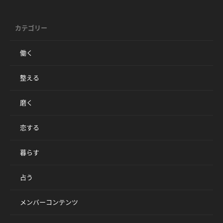
カテゴリー
働く
整える
磨く
恋する
暮らす
占う
メンバーコンテンツ