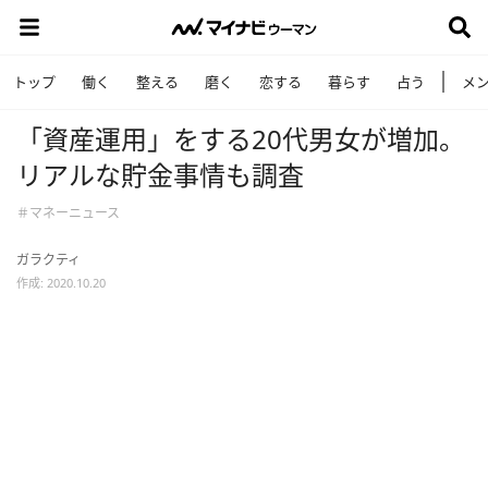
トップ
働く
整える
磨く
恋する
暮らす
占う
メ
「資産運用」をする20代男女が増加。
リアルな貯金事情も調査
＃マネーニュース
ガラクティ
作成: 2020.10.20