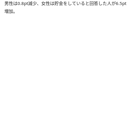
男性は
0.8pt
減少、女性は貯金をしていると回答した人が
6.5pt
増加。