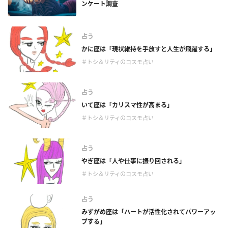
ンケート調査
占う
かに座は「現状維持を手放すと人生が飛躍する」
＃トシ＆リティのコスモ占い
占う
いて座は「カリスマ性が高まる」
＃トシ＆リティのコスモ占い
占う
やぎ座は「人や仕事に振り回される」
＃トシ＆リティのコスモ占い
占う
みずがめ座は「ハートが活性化されてパワーアッ
プする」