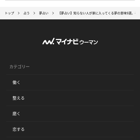
トップ
占う
夢占い
【夢占い】知らない人が家に入ってくる夢の意味9選。子
カテゴリー
働く
整える
磨く
恋する