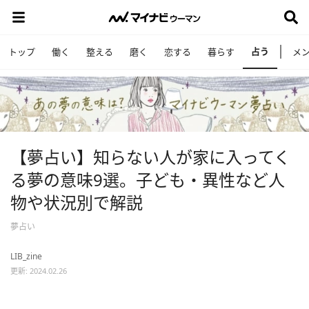
占う
トップ
働く
整える
磨く
恋する
暮らす
メ
【夢占い】知らない人が家に入ってく
る夢の意味9選。子ども・異性など人
物や状況別で解説
夢占い
LIB_zine
更新: 2024.02.26