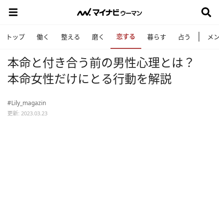
恋する
トップ
働く
整える
磨く
暮らす
占う
メ
本命と付き合う前の男性心理とは？
本命女性だけにとる行動を解説
#Lily_magazin
更新: 2023.03.23