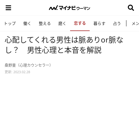
恋する
トップ
働く
整える
磨く
暮らす
占う
メ
心配してくれる男性は脈ありor脈な
し？ 男性心理と本音を解説
桑野量（心理カウンセラー）
更新: 2023.02.28