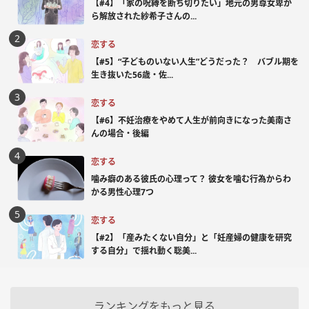
【#4】「家の呪縛を断ち切りたい」地元の男尊女卑か
ら解放された紗希子さんの...
恋する
【#5】“子どものいない人生”どうだった？ バブル期を
生き抜いた56歳・佐...
恋する
【#6】不妊治療をやめて人生が前向きになった美南さ
んの場合・後編
恋する
噛み癖のある彼氏の心理って？ 彼女を噛む行為からわ
かる男性心理7つ
恋する
【#2】「産みたくない自分」と「妊産婦の健康を研究
する自分」で揺れ動く聡美...
ランキングをもっと見る