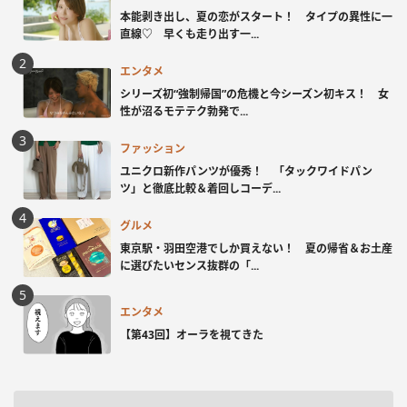
本能剥き出し、夏の恋がスタート！ タイプの異性に一
直線♡ 早くも走り出す一...
エンタメ
シリーズ初“強制帰国”の危機と今シーズン初キス！ 女
性が沼るモテテク勃発で...
ファッション
ユニクロ新作パンツが優秀！ 「タックワイドパン
ツ」と徹底比較＆着回しコーデ...
グルメ
東京駅・羽田空港でしか買えない！ 夏の帰省＆お土産
に選びたいセンス抜群の「...
エンタメ
【第43回】オーラを視てきた