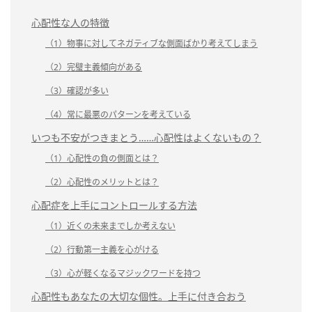
心配性な人の特徴
（1）物事に対してネガティブな側面ばかり考えてしまう
（2）完璧主義傾向がある
（3）確認が多い
（4）常に最悪のパターンを考えている
いつも不安がつきまとう……心配性はよくないもの？
（1）心配性の負の側面とは？
（2）心配性のメリットとは？
心配症を上手にコントロールする方法
（1）近くの未来までしか考えない
（2）行動第一主義を心がける
（3）心が軽くなるマジックワードを持つ
心配性もあなたの大切な個性。上手に付き合おう