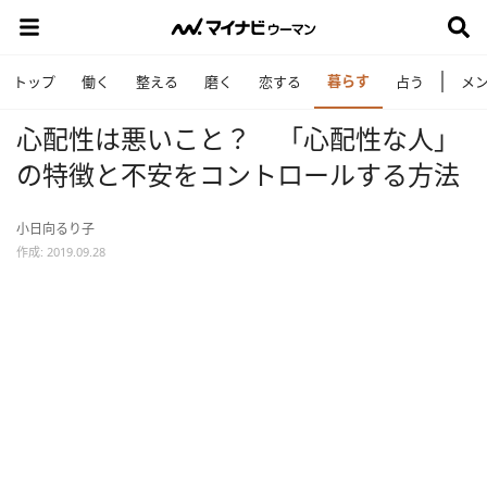
暮らす
トップ
働く
整える
磨く
恋する
占う
メ
心配性は悪いこと？ 「心配性な人」
の特徴と不安をコントロールする方法
小日向るり子
作成: 2019.09.28