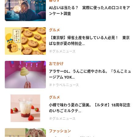
暮らす
AI占いは当たる？ 実際に使った人の口コミをア
ンケート調査
グルメ
【東京駅】帰省土産を探している人必見！ 東京
ばな奈が夏の特別企...
＃グルメニュース
おでかけ
アラサーOL、うんこに癒やされる。『うんこミュ
ージアム YOK...
＃トラベルニュース
グルメ
小樽で味わう夏のご褒美。【ルタオ】18周年記念
のいちごミルクテ...
＃グルメニュース
ファッション