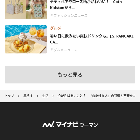
テディベアやローズ柄がかわいい！ Cath
Kidstonから...
＃ファッションニュース
グルメ
暑い日に飲みたい爽快ドリンクも。J.S. PANCAKE
CA...
＃グルメニュース
もっと見る
トップ
暮らす
生活
心配性は悪いこと？ 「心配性な人」の特徴と不安をコン