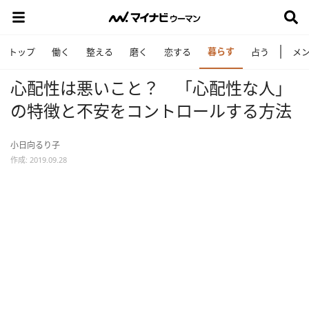
暮らす
トップ
働く
整える
磨く
恋する
占う
メ
心配性は悪いこと？ 「心配性な人」
の特徴と不安をコントロールする方法
小日向るり子
作成: 2019.09.28