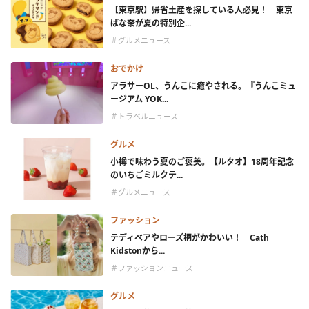
【東京駅】帰省土産を探している人必見！ 東京
ばな奈が夏の特別企...
＃グルメニュース
おでかけ
アラサーOL、うんこに癒やされる。『うんこミュ
ージアム YOK...
＃トラベルニュース
グルメ
小樽で味わう夏のご褒美。【ルタオ】18周年記念
のいちごミルクテ...
＃グルメニュース
ファッション
テディベアやローズ柄がかわいい！ Cath
Kidstonから...
＃ファッションニュース
グルメ