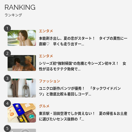
RANKING
ランキング
エンタメ
本能剥き出し、夏の恋がスタート！ タイプの異性に一
直線♡ 早くも走り出す一...
エンタメ
シリーズ初“強制帰国”の危機と今シーズン初キス！ 女
性が沼るモテテク勃発で...
ファッション
ユニクロ新作パンツが優秀！ 「タックワイドパン
ツ」と徹底比較＆着回しコーデ...
グルメ
東京駅・羽田空港でしか買えない！ 夏の帰省＆お土産
に選びたいセンス抜群の「...