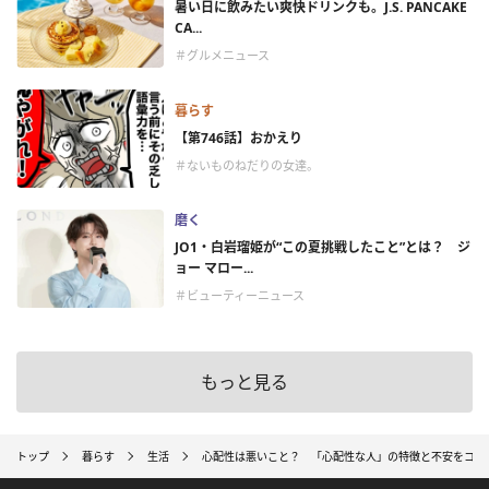
暑い日に飲みたい爽快ドリンクも。J.S. PANCAKE
CA...
＃グルメニュース
暮らす
【第746話】おかえり
＃ないものねだりの女達。
磨く
JO1・白岩瑠姫が“この夏挑戦したこと”とは？ ジ
ョー マロー...
＃ビューティーニュース
もっと見る
トップ
暮らす
生活
心配性は悪いこと？ 「心配性な人」の特徴と不安をコン