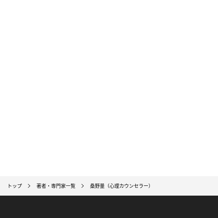
トップ
著者・専門家一覧
桑野量（心理カウンセラー）