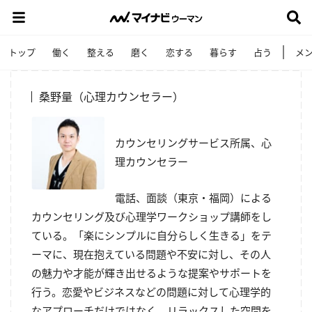
トップ
働く
整える
磨く
恋する
暮らす
占う
メ
桑野量（心理カウンセラー）
カウンセリングサービス所属、心
理カウンセラー
電話、面談（東京・福岡）による
カウンセリング及び心理学ワーク
ショップ講師をし
ている。「
楽にシンプルに自分らしく生きる」をテ
ーマに、現在抱えている
問題や不安に対し、その人
の魅力や才能が輝き出せるような提案や
サポートを
行う。
恋愛やビジネスなどの問題に対して心理学的
なアプローチだけでは
なく、リラックスした空間を