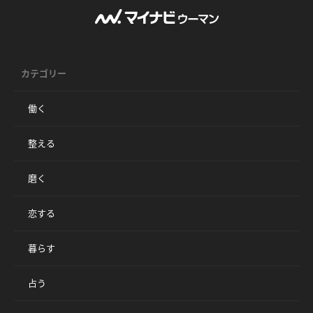
カテゴリー
働く
整える
磨く
恋する
暮らす
占う