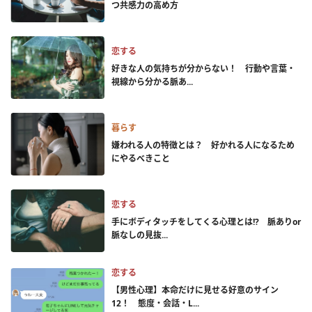
つ共感力の高め方
恋する
好きな人の気持ちが分からない！ 行動や言葉・
視線から分かる脈あ...
暮らす
嫌われる人の特徴とは？ 好かれる人になるため
にやるべきこと
恋する
手にボディタッチをしてくる心理とは!? 脈ありor
脈なしの見抜...
恋する
【男性心理】本命だけに見せる好意のサイン
12！ 態度・会話・L...