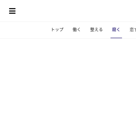
トップ
働く
整える
磨く
恋