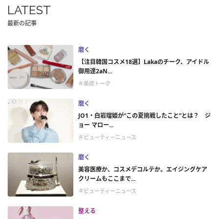
LATEST
最新の記事
磨く
【注目韓国コスメ18選】Lakaのチーク、アイドル
御用達2aN...
＃美欲トーク
磨く
JO1・白岩瑠姫が“この夏挑戦したこと”とは？ ジ
ョー マロー...
＃ビューティーニュース
磨く
美容医療か、コスメデコルテか。エイジングケア
クリームもここまで...
＃ビューティーニュース
整える