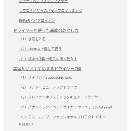
シャープのプラズマクラスター
レプロナイザーのバイオプログラミング
ReFaのハイドロイオン
ドライヤーを使った基本の乾かし方
（1）水気をとる
（2）10cm以上離して使う
（3）根本→中間→毛先の順で乾かす
美容師がおすすめするドライヤー7選
（1）ダイソン／Supersonic Ionic
（2）リファ／ビューテックドライヤー
（3）クレイツ／ホリスティックキュア ドライヤー
（4）パナソニック／ヘアドライヤー ナノケア EH-NA99-W
（5）テスコム／プロフェッショナルプロテクトイオン
NIB3001