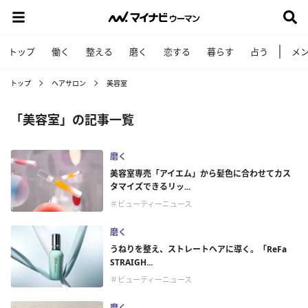
トップ
働く
整える
磨く
恋する
暮らす
占う
メ
トップ
ヘアサロン
美容室
「美容室」の記事一覧
磨く
美容室専売「アイエム」から髪色に合わせてカス
タマイズできるリッ...
＃ビューティーニュース
磨く
うねりを整え、ストレートヘアに導く。「ReFa
STRAIGH...
＃ビューティーニュース
磨く