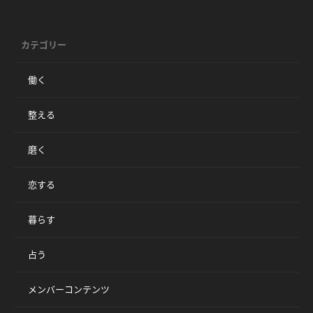
カテゴリー
働く
整える
磨く
恋する
暮らす
占う
メンバーコンテンツ