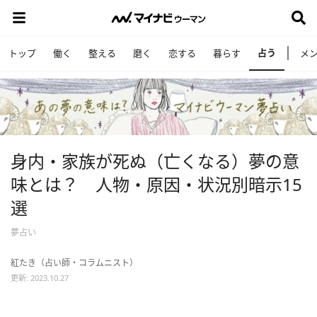
占う
トップ
働く
整える
磨く
恋する
暮らす
メ
身内・家族が死ぬ（亡くなる）夢の意
味とは？ 人物・原因・状況別暗示15
選
夢占い
紅たき（占い師・コラムニスト）
更新: 2023.10.27