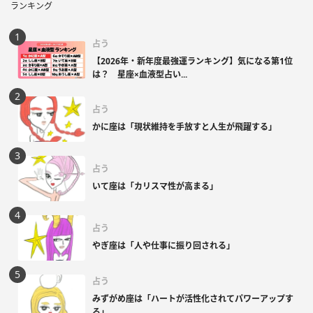
ランキング
占う
【2026年・新年度最強運ランキング】気になる第1位
は？ 星座×血液型占い...
占う
かに座は「現状維持を手放すと人生が飛躍する」
占う
いて座は「カリスマ性が高まる」
占う
やぎ座は「人や仕事に振り回される」
占う
みずがめ座は「ハートが活性化されてパワーアップす
る」