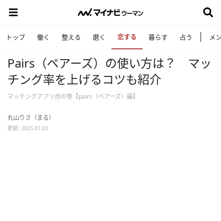
恋する
トップ
働く
整える
磨く
暮らす
占う
メ
Pairs（ペアーズ）の使い方は？ マッ
チング率を上げるコツも紹介
マッチングアプリ虎の巻【pairs（ペアーズ）編】
丸山りさ（まる）
更新: 2025.07.03