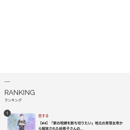
RANKING
ランキング
恋する
【#4】「家の呪縛を断ち切りたい」地元の男尊女卑か
ら解放された紗希子さんの...