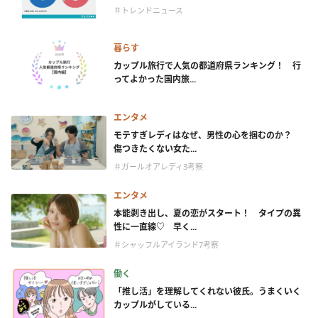
＃トレンドニュース
暮らす
カップル旅行で人気の都道府県ランキング！ 行
ってよかった国内旅...
エンタメ
モテすぎレディはなぜ、男性の心を掴むのか？
傷つきたくない女た...
＃ガールオアレディ3考察
エンタメ
本能剥き出し、夏の恋がスタート！ タイプの異
性に一直線♡ 早く...
＃シャッフルアイランド7考察
働く
「推し活」を理解してくれない彼氏。うまくいく
カップルがしている...