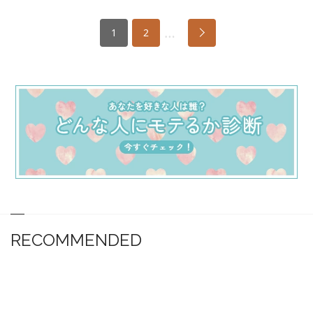
…
1
2
RECOMMENDED