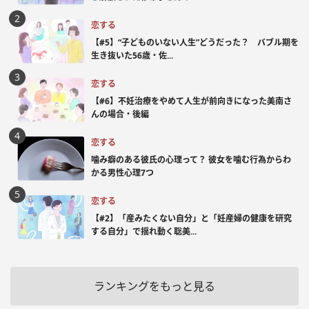
恋する
【#5】“子どものいない人生”どうだった？ バブル期を
生き抜いた56歳・佐...
恋する
【#6】不妊治療をやめて人生が前向きになった美南さ
んの場合・後編
恋する
噛み癖のある彼氏の心理って？ 彼女を噛む行為からわ
かる男性心理7つ
恋する
【#2】「産みたくない自分」と「妊産婦の健康を研究
する自分」で揺れ動く聡美...
ランキングをもっと見る