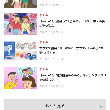
＃婚活リアルボイス
恋する
【voice19】出会って2度目のデートで、ホテル街
に迷い込ん...
＃婚活リアルボイス
恋する
サウナで出会う⁉ GWに「サウナ×『with』“サ
恋”応援キャ...
＃トレンドニュース
恋する
【voice18】地方婚活あるある。マッチングアプリ
で体験した...
＃婚活リアルボイス
もっと見る