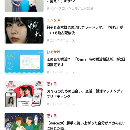
に抱えてしまう“マ...
＃ペアーズコンシェルジュ座談会
エンタメ
莉子＆髙木雄也の現代ホラードラマ。『怖れ』が
FODで独占配信決...
＃エンタメニュース
おでかけ
江の島で婚活⁉ 「Omiai 海の婚活相談所」が2日
間限定でオ...
＃トレンドニュース
恋する
DINKsのための出会い。恋活・婚活マッチングア
プリ「ディンク...
＃トレンドニュース
恋する
【voice20】勝手に舞い上がった自分がバカみたい
に感じた瞬...