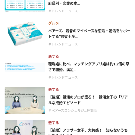
府県別・恋愛の本...
＃トレンドニュース
グルメ
ペアーズ、若者のマイペースな恋活・婚活をサポー
トする“帰省土産...
＃トレンドニュース
恋する
職場婚に比べ、マッチングアプリ婚は約1.2倍の早
さで結婚、満足...
＃トレンドニュース
恋する
【後編】婚活のプロが語る！ 婚活女子の「リア
ルな成婚エピソード...
＃ペアーズコンシェルジュ座談会
恋する
【前編】アラサー女子、大共感！ 知らないうち