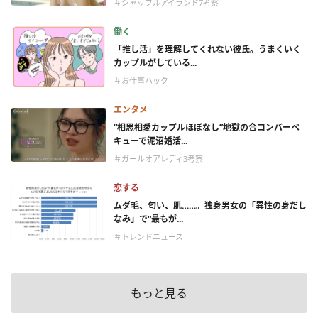
＃シャッフルアイランド7考察
働く
「推し活」を理解してくれない彼氏。うまくいく
カップルがしている...
＃お仕事ハック
エンタメ
“相思相愛カップルほぼなし”地獄の合コンバーベ
キューで泥沼婚活...
＃ガールオアレディ3考察
恋する
ムダ毛、匂い、肌……。独身男女の「異性の身だし
なみ」で“最もが...
＃トレンドニュース
もっと見る