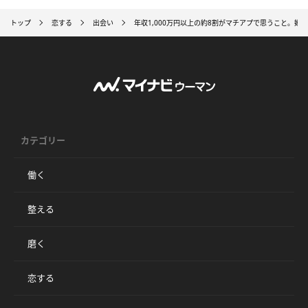
トップ
恋する
出会い
年収1,000万円以上の約8割がマチアプで思うこと。
カテゴリー
働く
整える
磨く
恋する