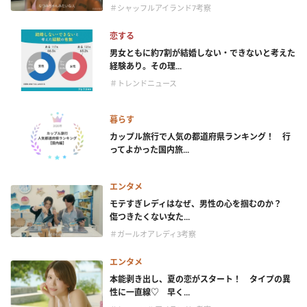
＃シャッフルアイランド7考察
恋する
男女ともに約7割が結婚しない・できないと考えた
経験あり。その理...
＃トレンドニュース
暮らす
カップル旅行で人気の都道府県ランキング！ 行
ってよかった国内旅...
エンタメ
モテすぎレディはなぜ、男性の心を掴むのか？
傷つきたくない女た...
＃ガールオアレディ3考察
エンタメ
本能剥き出し、夏の恋がスタート！ タイプの異
性に一直線♡ 早く...