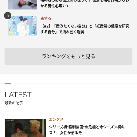
噛み癖のある彼氏の心理って？ 彼女を噛む行為からわ
かる男性心理7つ
恋する
【#2】「産みたくない自分」と「妊産婦の健康を研究
する自分」で揺れ動く聡美...
ランキングをもっと見る
LATEST
最新の記事
エンタメ
シリーズ初“強制帰国”の危機と今シーズン初キ
ス！ 女性が沼るモ...