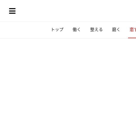
トップ
働く
整える
磨く
恋