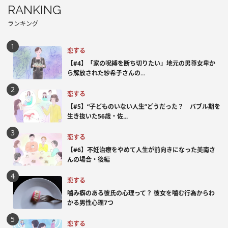
RANKING
ランキング
恋する
【#4】「家の呪縛を断ち切りたい」地元の男尊女卑か
ら解放された紗希子さんの...
恋する
【#5】“子どものいない人生”どうだった？ バブル期を
生き抜いた56歳・佐...
恋する
【#6】不妊治療をやめて人生が前向きになった美南さ
んの場合・後編
恋する
噛み癖のある彼氏の心理って？ 彼女を噛む行為からわ
かる男性心理7つ
恋する