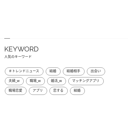
KEYWORD
人気のキーワード
＃トレンドニュース
結婚
結婚相手
出会い
夫婦_w
職場_w
婚活_w
マッチングアプリ
職場恋愛
アプリ
恋する
結婚