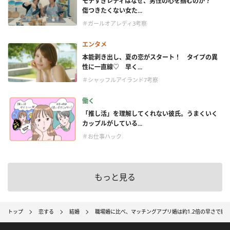
モテすぎレディはなぜ、男性の心を掴むのか？
傷つきたくない女た...
＃ガールオアレディ3考察
エンタメ
本能剥き出し、夏の恋がスタート！ タイプの異
性に一直線♡ 早く...
＃シャッフルアイランド7考察
働く
「推し活」を理解してくれない彼氏。うまくいく
カップルがしている...
＃お仕事ハック
もっと見る
トップ
恋する
結婚
職場婚に比べ、マッチングアプリ婚は約1.2倍の早さで結