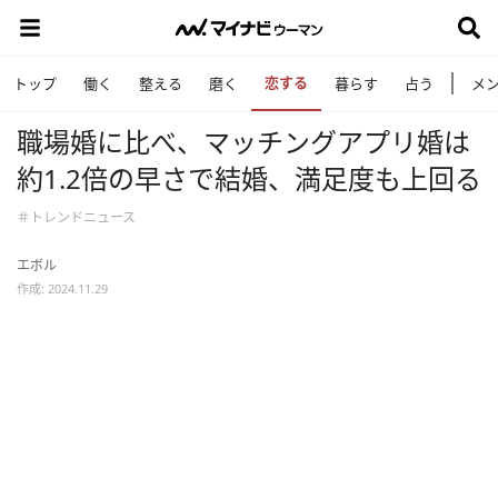
恋する
トップ
働く
整える
磨く
暮らす
占う
メ
職場婚に比べ、マッチングアプリ婚は
約1.2倍の早さで結婚、満足度も上回る
＃トレンドニュース
エボル
作成: 2024.11.29