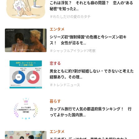
これは浮気？ それとも癖の問題？ 恋人の“ある
秘密”を知った2...
＃わたしだけの愛のカタチ
エンタメ
シリーズ初“強制帰国”の危機と今シーズン初キ
ス！ 女性が沼るモ...
＃シャッフルアイランド7考察
恋する
男女ともに約7割が結婚しない・できないと考えた
経験あり。その理...
＃トレンドニュース
暮らす
カップル旅行で人気の都道府県ランキング！ 行
ってよかった国内旅...
エンタメ