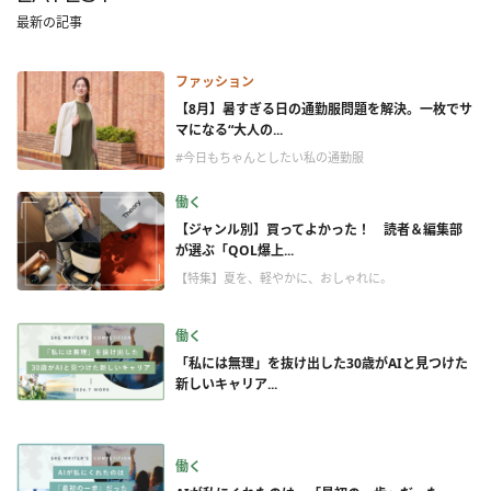
最新の記事
ファッション
【8月】暑すぎる日の通勤服問題を解決。一枚でサ
マになる“大人の...
#今日もちゃんとしたい私の通勤服
働く
【ジャンル別】買ってよかった！ 読者＆編集部
が選ぶ「QOL爆上...
【特集】夏を、軽やかに、おしゃれに。
働く
「私には無理」を抜け出した30歳がAIと見つけた
新しいキャリア...
働く