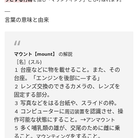
言葉の意味と由来
マウント【mount】
の解説
［名］
(スル)
台座などに物を載せること。また、その
１
台座。「エンジンを後部に―する」
レンズ交換のできるカメラの、レンズを
２
固定する部分。
写真などをはる台紙や、スライドの枠。
３
コンピューターに
を認識させ、操
４
周辺装置
作可能な状態にすること。→
アンマウント
多く哺乳類の雄が、交尾のために雌に乗
５
ること。
をすること。
マウンティング