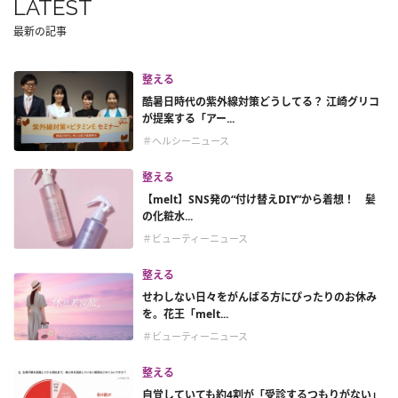
LATEST
最新の記事
整える
酷暑日時代の紫外線対策どうしてる？ 江崎グリコ
が提案する「アー...
＃ヘルシーニュース
整える
【melt】SNS発の“付け替えDIY”から着想！ 髪
の化粧水...
＃ビューティーニュース
整える
せわしない日々をがんばる方にぴったりのお休み
を。花王「melt...
＃ビューティーニュース
整える
自覚していても約4割が「受診するつもりがない」