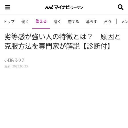
整える
トップ
働く
磨く
恋する
暮らす
占う
メ
劣等感が強い人の特徴とは？ 原因と
克服方法を専門家が解説【診断付】
小日向るり子
更新: 2023.05.23