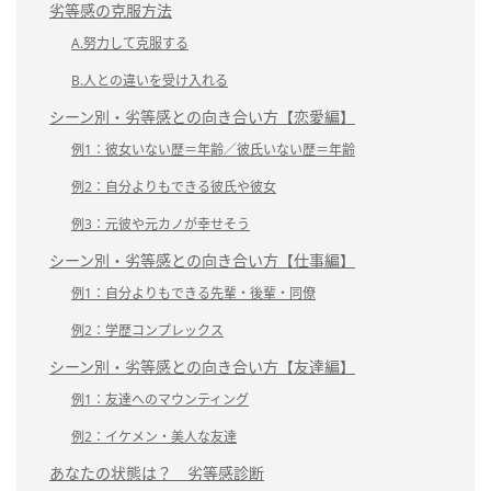
劣等感の克服方法
A.努力して克服する
B.人との違いを受け入れる
シーン別・劣等感との向き合い方【恋愛編】
例1：彼女いない歴＝年齢／彼氏いない歴＝年齢
例2：自分よりもできる彼氏や彼女
例3：元彼や元カノが幸せそう
シーン別・劣等感との向き合い方【仕事編】
例1：自分よりもできる先輩・後輩・同僚
例2：学歴コンプレックス
シーン別・劣等感との向き合い方【友達編】
例1：友達へのマウンティング
例2：イケメン・美人な友達
あなたの状態は？ 劣等感診断