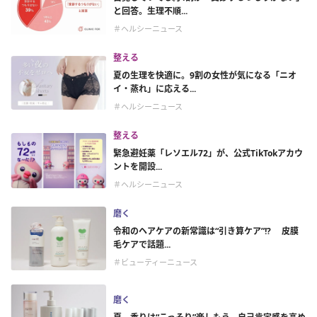
と回答。生理不順...
＃ヘルシーニュース
整える
夏の生理を快適に。9割の女性が気になる「ニオ
イ・蒸れ」に応える...
＃ヘルシーニュース
整える
緊急避妊薬「レソエル72」が、公式TikTokアカウ
ントを開設...
＃ヘルシーニュース
磨く
令和のヘアケアの新常識は“引き算ケア”!? 皮膜
毛ケアで話題...
＃ビューティーニュース
磨く