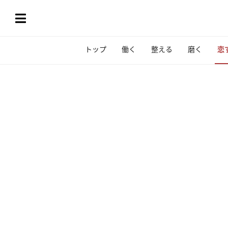
トップ
働く
整える
磨く
恋