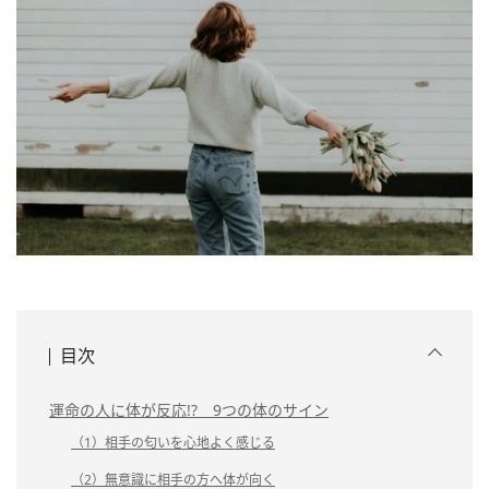
目次
運命の人に体が反応!? 9つの体のサイン
（1）相手の匂いを心地よく感じる
（2）無意識に相手の方へ体が向く