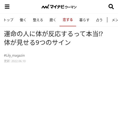
恋する
トップ
働く
整える
磨く
暮らす
占う
メ
運命の人に体が反応するって本当!?
体が見せる9つのサイン
#Lily_magazin
更新: 2022.06.10