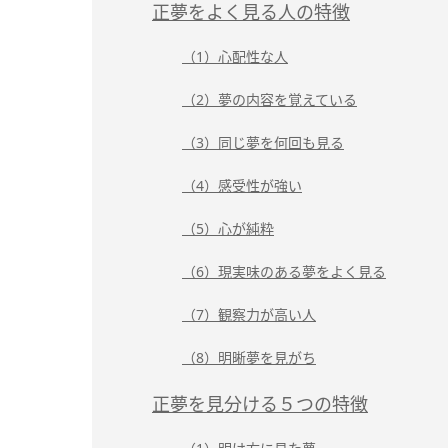
正夢をよく見る人の特徴
（1）心配性な人
（2）夢の内容を覚えている
（3）同じ夢を何回も見る
（4）感受性が強い
（5）心が純粋
（6）現実味のある夢をよく見る
（7）観察力が高い人
（8）明晰夢を見がち
正夢を見分ける５つの特徴