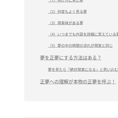
（1）明け方に見た夢
（2）何度もよく見る夢
（3）現実味がある夢
（4）いつまでも内容を詳細に覚えている
（5）夢の中の時間の流れが現実と同じ
夢を正夢にする方法はある？
夢を見たら「絶対現実になる」と思い込む
正夢への理解が本物の正夢を呼ぶ！