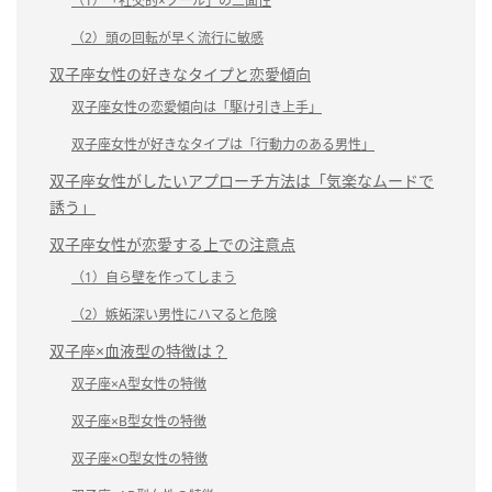
（1）「社交的×クール」の二面性
（2）頭の回転が早く流行に敏感
双子座女性の好きなタイプと恋愛傾向
双子座女性の恋愛傾向は「駆け引き上手」
双子座女性が好きなタイプは「行動力のある男性」
双子座女性がしたいアプローチ方法は「気楽なムードで
誘う」
双子座女性が恋愛する上での注意点
（1）自ら壁を作ってしまう
（2）嫉妬深い男性にハマると危険
双子座×血液型の特徴は？
双子座×A型女性の特徴
双子座×B型女性の特徴
双子座×O型女性の特徴