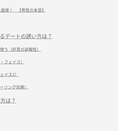
も直接！ 【男性の本音】
するデートの誘い方は？
使う（好意の返報性）
・フェイス）
ェイス2）
ーリング効果）
い方は？