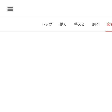
トップ
働く
整える
磨く
恋