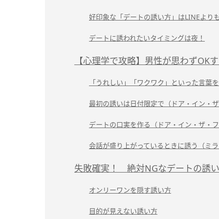
好印象な「デートの誘い方」はLINEより
デートに誘われたいタイミングは夜！
【心理学で攻略】男性が思わずOK
「うれしい」「ワクワク」といった言葉を
最初の誘いは日付限定で（ドア・イン・ザ
デートの口実を作る（ドア・イン・ザ・フ
会話が盛り上がっているときに誘う（ミラ
失敗確実！ 絶対NGなデートの誘
オンリーワンを隠す誘い方
目的が見えない誘い方