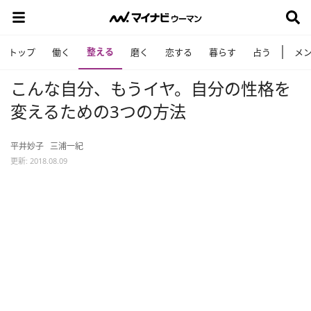
整える
トップ
働く
磨く
恋する
暮らす
占う
メ
こんな自分、もうイヤ。自分の性格を
変えるための3つの方法
平井妙子
三浦一紀
更新: 2018.08.09