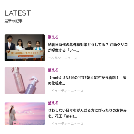
LATEST
最新の記事
整える
酷暑日時代の紫外線対策どうしてる？ 江崎グリコ
が提案する「アー...
＃ヘルシーニュース
整える
【melt】SNS発の“付け替えDIY”から着想！ 髪
の化粧水...
＃ビューティーニュース
整える
せわしない日々をがんばる方にぴったりのお休み
を。花王「melt...
＃ビューティーニュース