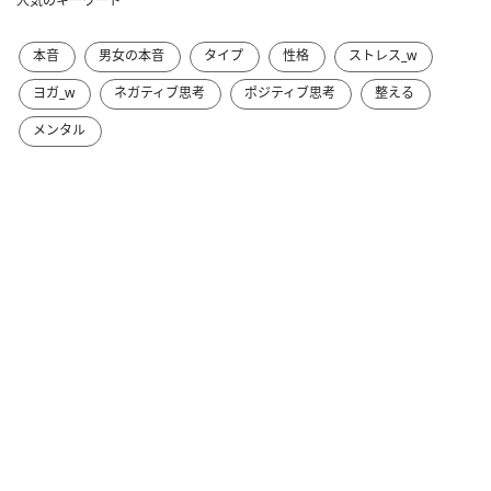
人気のキーワード
本音
男女の本音
タイプ
性格
ストレス_w
ヨガ_w
ネガティブ思考
ポジティブ思考
整える
メンタル