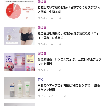
整える
自覚していても約4割が「受診するつもりがない」
と回答。生理不順...
＃ヘルシーニュース
整える
夏の生理を快適に。9割の女性が気になる「ニオ
イ・蒸れ」に応える...
＃ヘルシーニュース
整える
緊急避妊薬「レソエル72」が、公式TikTokアカウ
ントを開設...
＃ヘルシーニュース
磨く
令和のヘアケアの新常識は“引き算ケア”!? 皮膜
毛ケアで話題...
＃ビューティーニュース