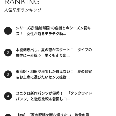
RANKING
人気記事ランキング
シリーズ初“強制帰国”の危機と今シーズン初キ
ス！ 女性が沼るモテテク勃...
本能剥き出し、夏の恋がスタート！ タイプの
異性に一直線♡ 早くも走り出...
東京駅・羽田空港でしか買えない！ 夏の帰省
＆お土産に選びたいセンス抜群...
ユニクロ新作パンツが優秀！ 「タックワイド
パンツ」と徹底比較＆着回しコ...
【#4】「家の呪縛を断ち切りたい」地元の男