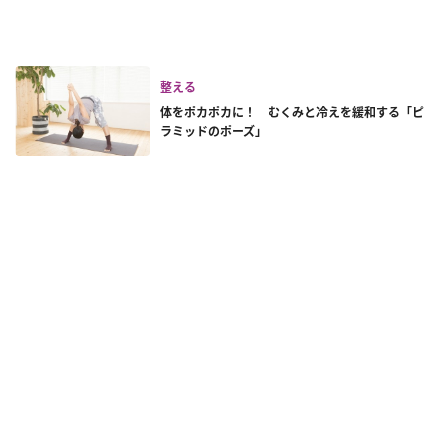
整える
体をポカポカに！ むくみと冷えを緩和する「ピ
ラミッドのポーズ」