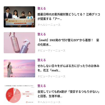
整える
酷暑日時代の紫外線対策どうしてる？ 江崎グリコ
が提案する「アー...
＃ヘルシーニュース
整える
【melt】SNS発の“付け替えDIY”から着想！ 髪
の化粧水...
＃ビューティーニュース
整える
せわしない日々をがんばる方にぴったりのお休み
を。花王「melt...
＃ビューティーニュース
整える
自覚していても約4割が「受診するつもりがない」
と回答。生理不順...
＃ヘルシーニュース