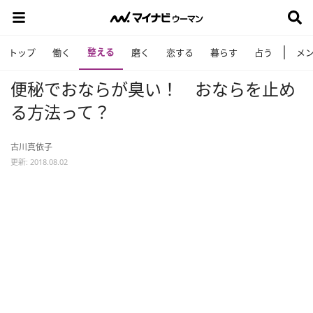
整える
トップ
働く
磨く
恋する
暮らす
占う
メ
便秘でおならが臭い！ おならを止め
る方法って？
古川真依子
更新: 2018.08.02