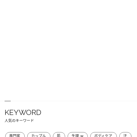
KEYWORD
人気のキーワード
専門家
カップル
肌
生理_w
ボディケア
汗