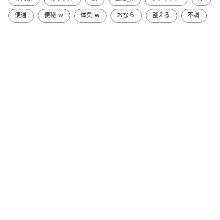
便通
便秘_w
体臭_w
おなら
整える
不調