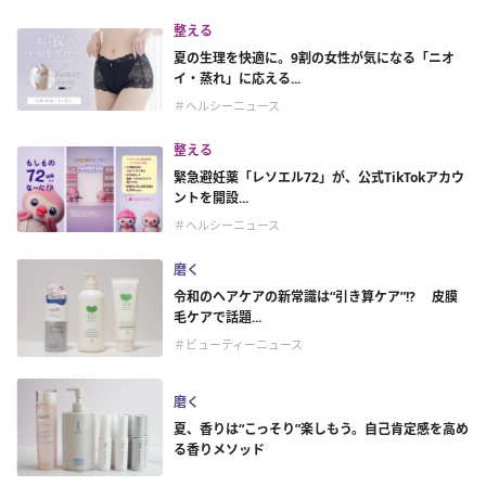
整える
夏の生理を快適に。9割の女性が気になる「ニオ
イ・蒸れ」に応える...
＃ヘルシーニュース
整える
緊急避妊薬「レソエル72」が、公式TikTokアカウ
ントを開設...
＃ヘルシーニュース
磨く
令和のヘアケアの新常識は“引き算ケア”!? 皮膜
毛ケアで話題...
＃ビューティーニュース
磨く
夏、香りは“こっそり”楽しもう。自己肯定感を高め
る香りメソッド