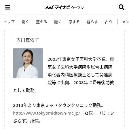
トップ
働く
整える
磨く
恋する
暮らす
占う
メ
古川真依子
2003
年東京女子医科大学卒業。
東
京女子医科大学病院附属青山病院
消化器内科医療錬士として関連
病
院等に出向、
2008
年に帰局後助教
として勤務。
2013
年より東京ミッドタウンクリニック勤務。
http://
www.tokyomidtown-mc.jp/
女医＋（じょい
ぷらす）所属。