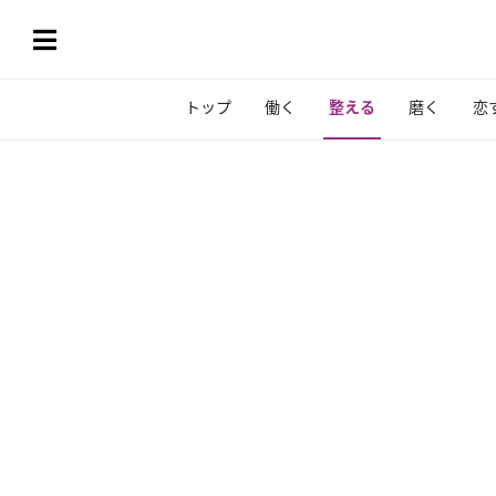
トップ
働く
整える
磨く
恋