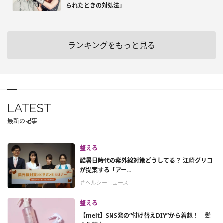
られたときの対処法」
ランキングをもっと見る
LATEST
最新の記事
整える
酷暑日時代の紫外線対策どうしてる？ 江崎グリコ
が提案する「アー...
＃ヘルシーニュース
整える
【melt】SNS発の“付け替えDIY”から着想！ 髪