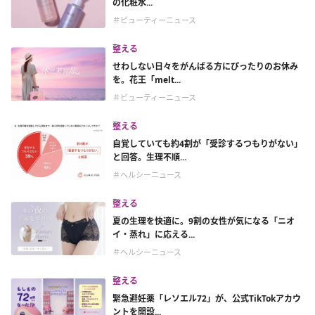
の化粧水...
＃ビューティーニュース
整える
せわしない日々をがんばる方にぴったりのお休み
を。花王「melt...
＃ビューティーニュース
整える
自覚していても約4割が「受診するつもりがない」
と回答。生理不順...
＃ヘルシーニュース
整える
夏の生理を快適に。9割の女性が気になる「ニオ
イ・蒸れ」に応える...
＃ヘルシーニュース
整える
緊急避妊薬「レソエル72」が、公式TikTokアカウ
ントを開設...