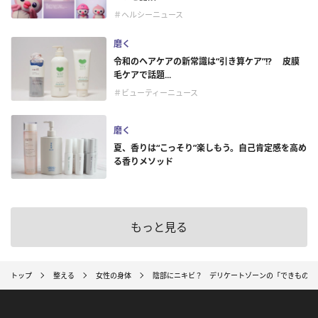
＃ヘルシーニュース
磨く
令和のヘアケアの新常識は“引き算ケア”!? 皮膜
毛ケアで話題...
＃ビューティーニュース
磨く
夏、香りは“こっそり”楽しもう。自己肯定感を高め
る香りメソッド
もっと見る
トップ
整える
女性の身体
陰部にニキビ？ デリケートゾーンの「できもの」