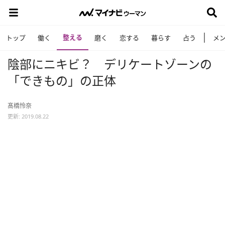
整える
トップ
働く
磨く
恋する
暮らす
占う
メ
陰部にニキビ？ デリケートゾーンの
「できもの」の正体
髙橋怜奈
更新: 2019.08.22