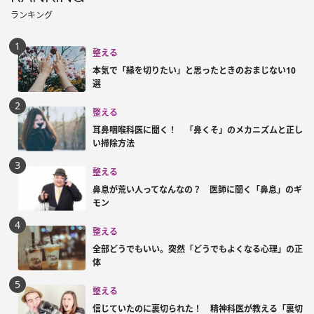
ランキング
整える
本気で「縁を切りたい」と思ったときのおまじない10
選
整える
耳鼻咽喉科医に聞く！ 「鼻くそ」のメカニズムと正し
い掃除方法
整える
鼻息が荒い人ってなんなの？ 医師に聞く「鼻息」のギ
モン
整える
全部どうでもいい。突然「どうでもよくなる心理」の正
体
整える
信じていたのに裏切られた！ 精神科医が教える「裏切