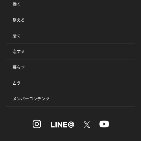
働く
整える
磨く
恋する
暮らす
占う
メンバーコンテンツ