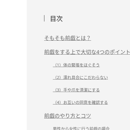
目次
そもそも前戯とは？
前戯をする上で大切な4つのポイン
（1）体の緊張をほぐそう
（2）濡れ具合にこだわらない
（3）手や爪を清潔にする
（4）お互いの同意を確認する
前戯のやり方とコツ
男性から女性に行う前戯の場合