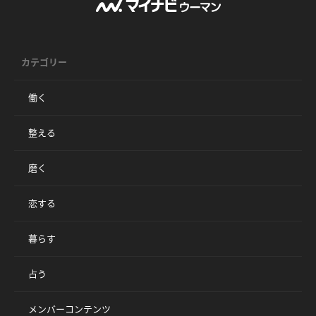
カテゴリー
働く
整える
磨く
恋する
暮らす
占う
メンバーコンテンツ