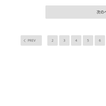
次の
PREV
2
3
4
5
6