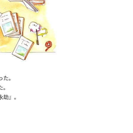
った。
た。
永劫』。