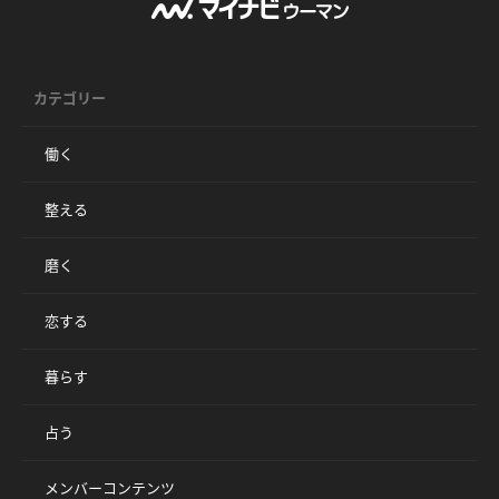
カテゴリー
働く
整える
磨く
恋する
暮らす
占う
メンバーコンテンツ