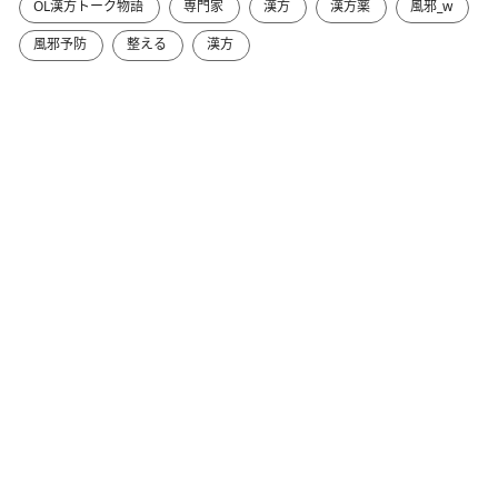
OL漢方トーク物語
専門家
漢方
漢方薬
風邪_w
風邪予防
整える
漢方