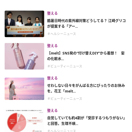
整える
酷暑日時代の紫外線対策どうしてる？ 江崎グリコ
が提案する「アー...
＃ヘルシーニュース
整える
【melt】SNS発の“付け替えDIY”から着想！ 髪
の化粧水...
＃ビューティーニュース
整える
せわしない日々をがんばる方にぴったりのお休み
を。花王「melt...
＃ビューティーニュース
整える
自覚していても約4割が「受診するつもりがない」
と回答。生理不順...
＃ヘルシーニュース