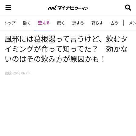
整える
トップ
働く
磨く
恋する
暮らす
占う
メ
風邪には葛根湯って言うけど、飲むタ
イミングが命って知ってた？ 効かな
いのはその飲み方が原因かも！
更新: 2018.06.28