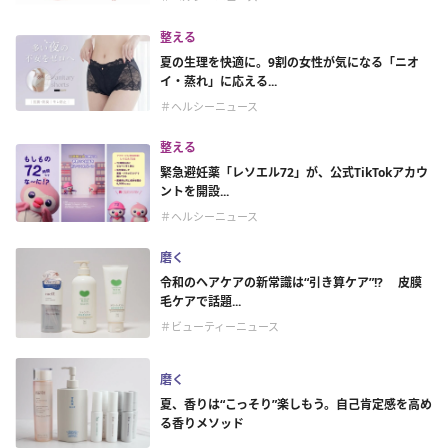
整える
夏の生理を快適に。9割の女性が気になる「ニオ
イ・蒸れ」に応える...
＃ヘルシーニュース
整える
緊急避妊薬「レソエル72」が、公式TikTokアカウ
ントを開設...
＃ヘルシーニュース
磨く
令和のヘアケアの新常識は“引き算ケア”!? 皮膜
毛ケアで話題...
＃ビューティーニュース
磨く
夏、香りは“こっそり”楽しもう。自己肯定感を高め
る香りメソッド