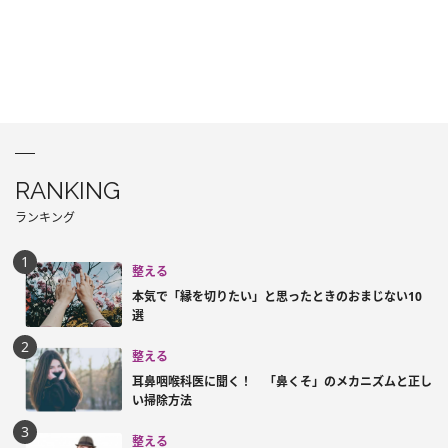
RANKING
ランキング
整える
本気で「縁を切りたい」と思ったときのおまじない10
選
整える
耳鼻咽喉科医に聞く！ 「鼻くそ」のメカニズムと正し
い掃除方法
整える