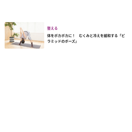
整える
体をポカポカに！ むくみと冷えを緩和する「ピ
ラミッドのポーズ」