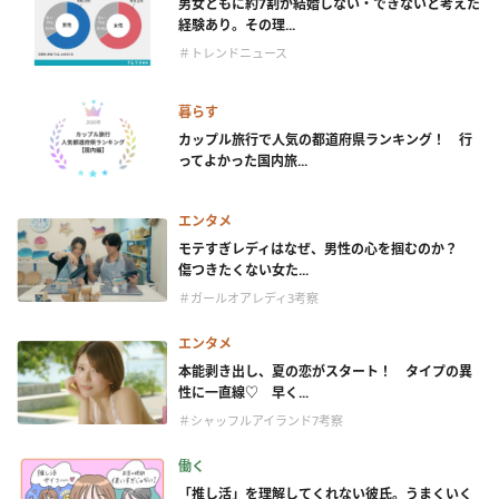
男女ともに約7割が結婚しない・できないと考えた
経験あり。その理...
＃トレンドニュース
暮らす
カップル旅行で人気の都道府県ランキング！ 行
ってよかった国内旅...
エンタメ
モテすぎレディはなぜ、男性の心を掴むのか？
傷つきたくない女た...
＃ガールオアレディ3考察
エンタメ
本能剥き出し、夏の恋がスタート！ タイプの異
性に一直線♡ 早く...
＃シャッフルアイランド7考察
働く
「推し活」を理解してくれない彼氏。うまくいく