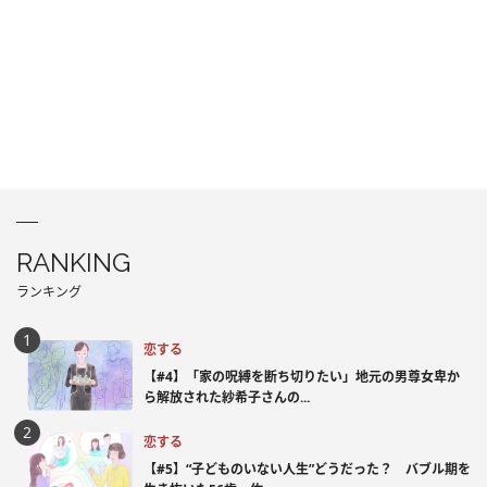
RANKING
ランキング
恋する
【#4】「家の呪縛を断ち切りたい」地元の男尊女卑か
ら解放された紗希子さんの...
恋する
【#5】“子どものいない人生”どうだった？ バブル期を