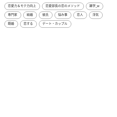
恋愛力＆モテ力向上
恋愛部長の恋のメソッド
雑学_w
専門家
結婚
彼氏
悩み事
恋人
浮気
既婚
恋する
デート・カップル