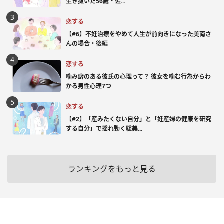
生き抜いた56歳・佐...
恋する
【#6】不妊治療をやめて人生が前向きになった美南さ
んの場合・後編
恋する
噛み癖のある彼氏の心理って？ 彼女を噛む行為からわ
かる男性心理7つ
恋する
【#2】「産みたくない自分」と「妊産婦の健康を研究
する自分」で揺れ動く聡美...
ランキングをもっと見る