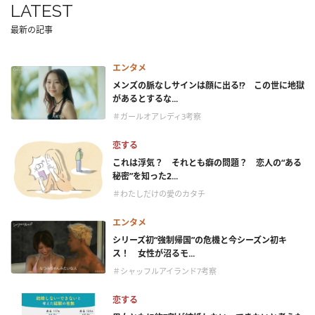
LATEST
最新の記事
エンタメ
メンズの脈なしサインは顔に出る!? この世に地獄
があるとするな...
＃ガールオアレディ3考察
恋する
これは浮気？ それとも癖の問題？ 恋人の“ある
秘密”を知った2...
＃わたしだけの愛のカタチ
エンタメ
シリーズ初“強制帰国”の危機と今シーズン初キ
ス！ 女性が沼るモ...
＃シャッフルアイランド7考察
恋する