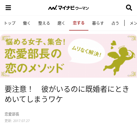
恋する
トップ
働く
整える
磨く
暮らす
占う
メ
要注意！ 彼がいるのに既婚者にとき
めいてしまうワケ
恋愛部長
更新: 2017.07.27